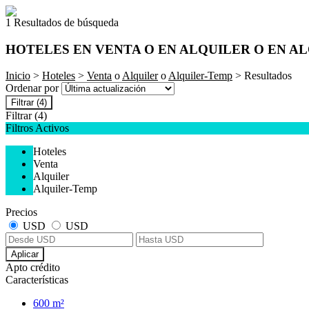
1 Resultados de búsqueda
HOTELES EN VENTA O EN ALQUILER O EN A
Inicio
>
Hoteles
>
Venta
o
Alquiler
o
Alquiler-Temp
> Resultados
Ordenar por
Filtrar
(4)
Filtrar
(4)
Filtros Activos
Hoteles
Venta
Alquiler
Alquiler-Temp
Precios
USD
USD
Aplicar
Apto crédito
Características
600 m²