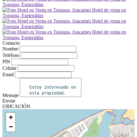
Contacto
Nombre
Teléfono
PIN
Celular
Email
Mensaje
Enviar
UBICACIÓN
+
−