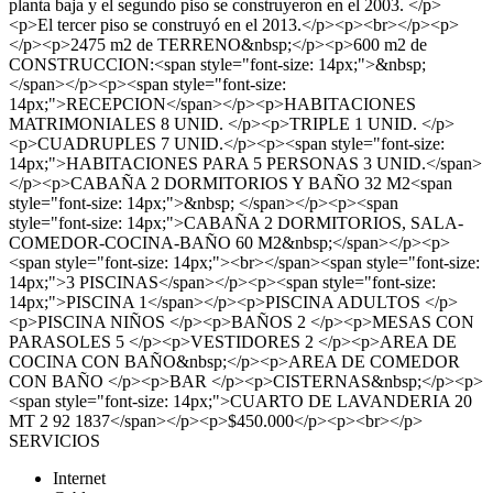
planta baja y el segundo piso se construyeron en el 2003. </p>
<p>El tercer piso se construyó en el 2013.</p><p><br></p><p>
</p><p>2475 m2 de TERRENO&nbsp;</p><p>600 m2 de
CONSTRUCCION:<span style="font-size: 14px;">&nbsp;
</span></p><p><span style="font-size:
14px;">RECEPCION</span></p><p>HABITACIONES
MATRIMONIALES 8 UNID. </p><p>TRIPLE 1 UNID. </p>
<p>CUADRUPLES 7 UNID.</p><p><span style="font-size:
14px;">HABITACIONES PARA 5 PERSONAS 3 UNID.</span>
</p><p>CABAÑA 2 DORMITORIOS Y BAÑO 32 M2<span
style="font-size: 14px;">&nbsp; </span></p><p><span
style="font-size: 14px;">CABAÑA 2 DORMITORIOS, SALA-
COMEDOR-COCINA-BAÑO 60 M2&nbsp;</span></p><p>
<span style="font-size: 14px;"><br></span><span style="font-size:
14px;">3 PISCINAS</span></p><p><span style="font-size:
14px;">PISCINA 1</span></p><p>PISCINA ADULTOS </p>
<p>PISCINA NIÑOS </p><p>BAÑOS 2 </p><p>MESAS CON
PARASOLES 5 </p><p>VESTIDORES 2 </p><p>AREA DE
COCINA CON BAÑO&nbsp;</p><p>AREA DE COMEDOR
CON BAÑO </p><p>BAR </p><p>CISTERNAS&nbsp;</p><p>
<span style="font-size: 14px;">CUARTO DE LAVANDERIA 20
MT 2 92 1837</span></p><p>$450.000</p><p><br></p>
SERVICIOS
Internet