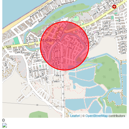
Leaflet
| ©
OpenStreetMap
contributors
0